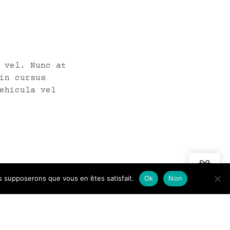
 vel. Nunc at
in cursus
ehicula vel
us supposerons que vous en êtes satisfait.
Ok
Non