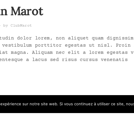
in Marot
- by
ClubMarot
tudin dolor lorem, non aliquet quam dignissim
 vestibulum porttitor egestas ut nisl. Proin 
iat magna. Aliquam nec elit a lorem egestas v
entesque a lacus sed risus cursus venenatis
 expérience sur notre site web. Si vous continuez à utiliser ce site, no