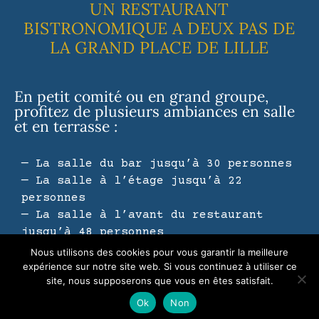
UN RESTAURANT
BISTRONOMIQUE A DEUX PAS DE
LA GRAND PLACE DE LILLE
En petit comité ou en grand groupe,
profitez de plusieurs ambiances en salle
et en terrasse :
— La salle du bar jusqu’à 30 personnes
— La salle à l’étage jusqu’à 22
personnes
— La salle à l’avant du restaurant
jusqu’à 48 personnes
— La salle avec la terrasse attenante
Nous utilisons des cookies pour vous garantir la meilleure
jusqu’à 45 personnes
expérience sur notre site web. Si vous continuez à utiliser ce
site, nous supposerons que vous en êtes satisfait.
Ok
Non